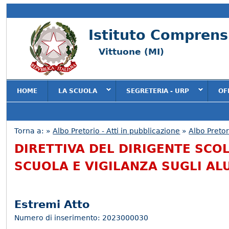
Istituto Comprensi
Vittuone (MI)
HOME
LA SCUOLA
SEGRETERIA - URP
OF
Torna a:
»
Albo Pretorio - Atti in pubblicazione
»
Albo Pretor
Tu sei qui
DIRETTIVA DEL DIRIGENTE SCO
SCUOLA E VIGILANZA SUGLI ALU
Estremi Atto
Numero di inserimento: 2023000030