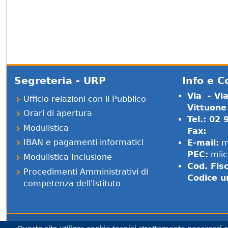
Segreteria - URP
Info e C
Via - Vi
Ufficio relazioni con il Pubblico
Vittuone
Orari di apertura
Tel.: 02
Modulistica
Fax:
IBAN e pagamenti informatici
E-mail:
m
PEC:
miic
Modulistica Inclusione
Cod. Fis
Procedimenti Amministrativi di
Codice u
competenza dell'Istituto
Sito realizzato e distribuito da
Porte Aperte sul Web
,