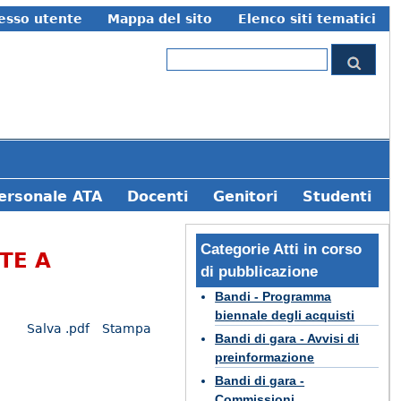
esso utente
Mappa del sito
Elenco siti tematici
Cerca
Form di ricerca
ersonale ATA
Docenti
Genitori
Studenti
Categorie Atti in corso
TE A
di pubblicazione
Bandi - Programma
biennale degli acquisti
Salva .pdf
Stampa
Bandi di gara - Avvisi di
preinformazione
Bandi di gara -
Commissioni