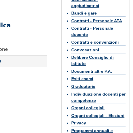
aggiudicatrici
Bandi e gare
Contratti - Personale ATA
ica
Contratti - Personale
docente
Contratti e convenzioni
one
Convocazioni
Delibere Consiglio di
B
Istituto
Documenti altre P.A.
Esiti esami
Graduatorie
Individuazione docenti per
competenze
Organi collegiali
Organi collegiali - Elezioni
Privacy
Programmi annuali e