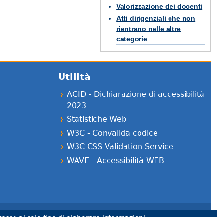
Valorizzazione dei docenti
Atti dirigenziali che non
rientrano nelle altre
categorie
Utilità
AGID - Dichiarazione di accessibilità
2023
Statistiche Web
W3C - Convalida codice
W3C CSS Validation Service
WAVE - Accessibilità WEB
to del Progetto "Un CMS per la scuola" - USR Lombardia.