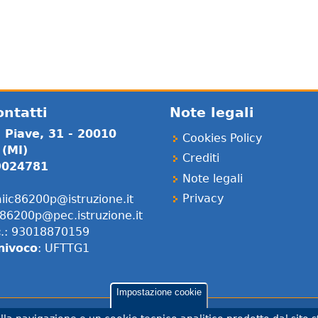
ontatti
Note legali
a Piave, 31 - 20010
Cookies Policy
 (MI)
Crediti
 9024781
Note legali
Privacy
iic86200p@istruzione.it
86200p@pec.istruzione.it
c
.: 93018870159
nivoco
: UFTTG1
Impostazione cookie
 Comunità di pratica per l'accessibilità dei siti scolastici, nell'ambi