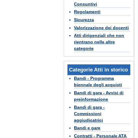
Consuntivi
Regolamenti
Sicurezza
Valorizzazione dei docenti
Atti dirigenziali che non
rientrano nelle altre
categorie
Categorie Atti in storico
Bandi - Programma
biennale degli acquisti
Bandi di gara - Avvisi di
preinformazione
Bandi di gara -
Commissioni
aggiudicatrici
Bandi e gare
Contratti - Personale ATA