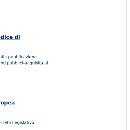
dice di
 alla pubblicazione
ti pubblici-acquisita al
uropea
ecreto Legislativo