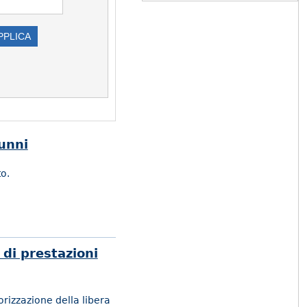
lunni
o.
 di prestazioni
orizzazione della libera