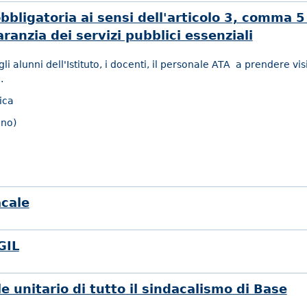
bligatoria ai sensi dell'articolo 3, comma 5
ranzia dei servizi pubblici essenziali
gli alunni dell'Istituto, i docenti, il personale ATA a prendere vi
.
ica
ino)
cale
GIL
e unitario di tutto il sindacalismo di Base