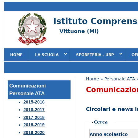
Istituto Comprensi
Vittuone (MI)
HOME
LA SCUOLA
SEGRETERIA - URP
OF
Home
»
Personale ATA
»
Tu sei qui
Comunicazioni
Comunicazio
Personale ATA
2015-2016
Circolari e news 
2016-2017
2017-2018
Nascondi
Cerca
2018-2019
2019-2020
Anno scolastico