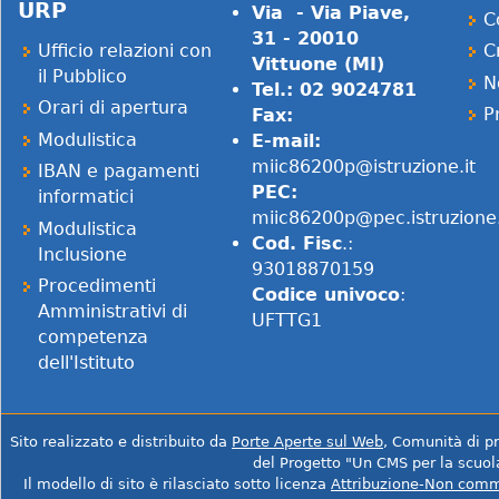
URP
Via - Via Piave,
C
31 - 20010
Ufficio relazioni con
C
Vittuone (MI)
il Pubblico
N
Tel.: 02 9024781
Orari di apertura
P
Fax:
Modulistica
E-mail:
miic86200p@istruzione.it
IBAN e pagamenti
PEC:
informatici
miic86200p@pec.istruzione.
Modulistica
Cod. Fisc
.:
Inclusione
93018870159
Procedimenti
Codice univoco
:
Amministrativi di
UFTTG1
competenza
dell'Istituto
Sito realizzato e distribuito da
Porte Aperte sul Web
, Comunità di pra
del Progetto "Un CMS per la scuol
Il modello di sito è rilasciato sotto licenza
Attribuzione-Non comm