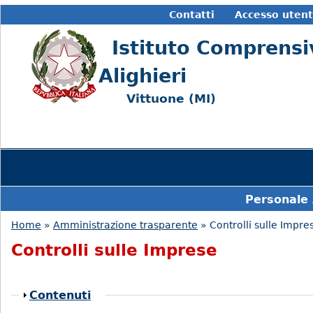
Contatti
Accesso uten
Istituto Comprensi
Alighieri
Vittuone (MI)
Personale
Home
»
Amministrazione trasparente
» Controlli sulle Impre
Tu sei qui
Controlli sulle Imprese
Mostra
Contenuti