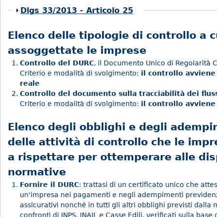
Mostra
Dlgs 33/2013 - Articolo 25
Elenco delle tipologie di controllo a 
assoggettate le imprese
Controllo del DURC
, il Documento Unico di Regolarità 
Criterio e modalità di svolgimento:
il controllo avvien
reale
Controllo del documento sulla tracciabilità dei fluss
Criterio e modalità di svolgimento:
il controllo avviene
Elenco degli obblighi e degli ademp
delle attività di controllo che le im
a rispettare per ottemperare alle dis
normative
Fornire il DURC
: trattasi di un certificato unico che atte
un'impresa nei pagamenti e negli adempimenti previdenzia
assicurativi nonché in tutti gli altri obblighi previsti dall
confronti di INPS, INAIL e Casse Edili, verificati sulla base